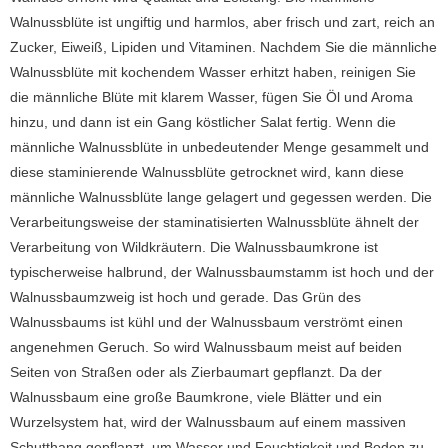
Walnussblüte ist ungiftig und harmlos, aber frisch und zart, reich an
Zucker, Eiweiß, Lipiden und Vitaminen.
Nachdem Sie die männliche
Walnussblüte mit kochendem Wasser erhitzt haben, reinigen Sie
die männliche Blüte mit klarem Wasser, fügen Sie Öl und Aroma
hinzu, und dann ist ein Gang köstlicher Salat fertig.
Wenn die
männliche Walnussblüte in unbedeutender Menge gesammelt und
diese staminierende Walnussblüte getrocknet wird, kann diese
männliche Walnussblüte lange gelagert und gegessen werden.
Die
Verarbeitungsweise der staminatisierten Walnussblüte ähnelt der
Verarbeitung von Wildkräutern.
Die Walnussbaumkrone ist
typischerweise halbrund, der Walnussbaumstamm ist hoch und der
Walnussbaumzweig ist hoch und gerade.
Das Grün des
Walnussbaums ist kühl und der Walnussbaum verströmt einen
angenehmen Geruch.
So wird Walnussbaum meist auf beiden
Seiten von Straßen oder als Zierbaumart gepflanzt.
Da der
Walnussbaum eine große Baumkrone, viele Blätter und ein
Wurzelsystem hat, wird der Walnussbaum auf einem massiven
Schutthang gepflanzt, um Wasser und Feuchtigkeit und Boden zu