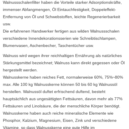
Walnussschalenfilter haben die Vorteile starker Adsorptionskräfte,
immenser Abfangmengen, Öl Eintauchfestigkeit, Doppeleffekt-
Entfernung von Öl und Schwebstoffen, leichte Regenerierbarkeit
usw.
Die erfahrenen Handwerker fertigen aus wilden Walnussschalen
verschiedene Innendekorationsserien wie Schreibtischlampen,
Blumenvasen, Aschenbecher, Taschentücher usw.
Walnuss wird wegen ihrer reichhaltigen Ernährung als natürliches
Stärkungsmittel bezeichnet;
Walnuss kann direkt gegessen oder Öl
hergestellt werden.
Walnusskerne haben reiches Fett, normalerweise 60%, 75%~80%
max.
Alle 100 kg Walnusskerne können 50 bis 60 kg Walnussöl
herstellen.
Walnussöl duftet erfrischend duftend, besteht
hauptsächlich aus ungesättigten Fettsäuren, davon mehr als 77%
Fettsäuren und Linolsäure, die der menschliche Körper benötigt.
Walnusskerne haben auch reiche mineralische Elemente wie
Phosphor, Kalzium, Magnesium, Eisen, Zink und verschiedene
Vitamine, so dass Walnusskerne eine gute Hilfe im