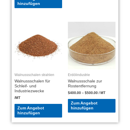
hinzufügen
Walnussschalen strahlen
Erdölindustrie
Walnussschalen für
Walnussschale zur
Schleif- und
Rostentfernung
Industriezwecke
$
400.00
–
$
500.00
/ MT
/MT
Zum Angebot
Zum Angebot
hinzufügen
hinzufügen